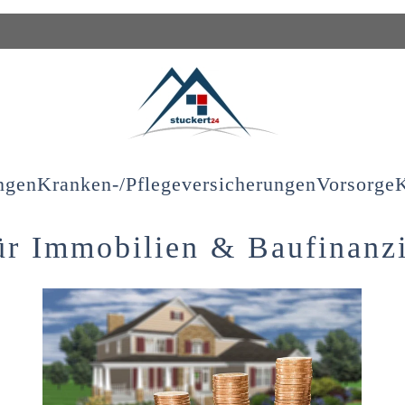
ngen
Kranken-/Pflegeversicherungen
Vorsorge
K
ür Immobilien & Baufinanz