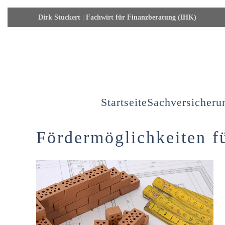
Dirk Stuckert
|
Fachwirt für Finanzberatung (IHK)
Skip to main content
Startseite
Sachversicheru
Fördermöglichkeiten f