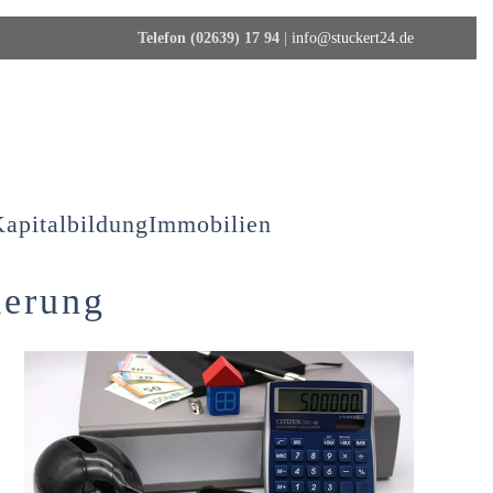
Telefon (02639) 17 94
|
info@stuckert24.de
apitalbildung
Immobilien
ierung